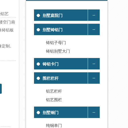
军强铝艺
别墅庭院门
镂空门扇
别墅铸铝门
体铸铝板
铸铝子母门
身定制。
铸铝别墅大门
铸铝卡门
围栏栏杆
铝艺栏杆
铝艺围栏
别墅铜门
纯铜单门