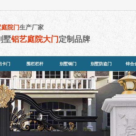
墅庭院门
生产厂家
别墅
铝艺庭院大门
定制品牌
铝卡门
围栏栏杆
别墅铜门
别墅防盗门
锌合